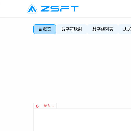
概览
字符映射
字族列表
载入 ...