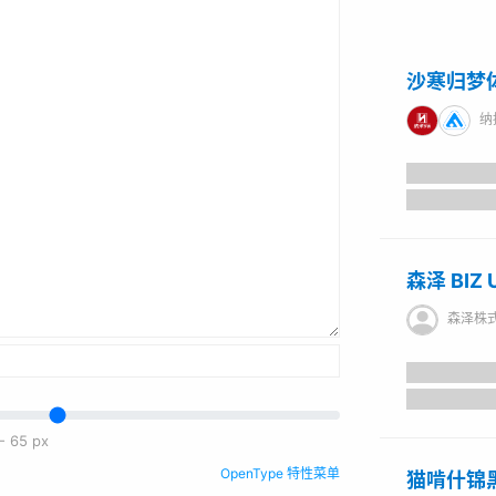
沙寒归梦
纳挼字库 /
森泽 BIZ
森泽株
-
65
px
OpenType 特性菜单
猫啃什锦