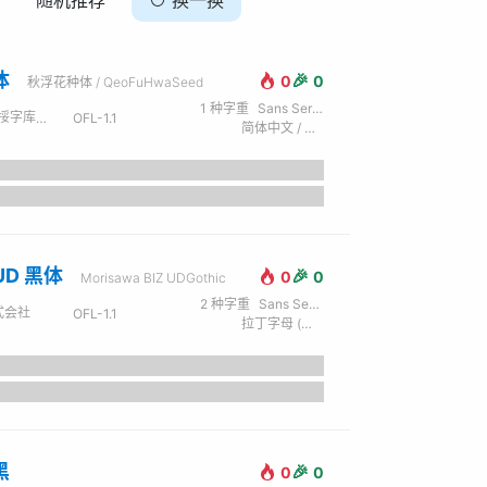
随机推荐
换一换
体
🎉
0
0
秋浮花种体 / QeoFuHwaSeed
1
种字重
Sans Serif / 无衬线
 ZeoSeven Fonts
OFL-1.1
简体中文 / 拉丁字母 (英) / 繁体中文
 UD 黑体
🎉
0
0
Morisawa BIZ UDGothic
2
种字重
Sans Serif / 无衬线
式会社
OFL-1.1
拉丁字母 (英) / 西里尔字母 (俄) / 日文 / 繁体中文 / 希腊文
黑
🎉
0
0