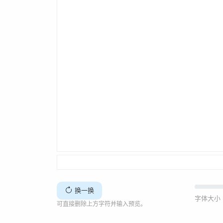
换一换
字体大小 
可直接删除上方字符并输入预览。