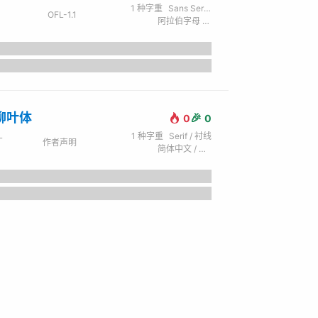
1
种字重
Sans Serif / 无衬线
OFL-1.1
阿拉伯字母 / 简体中文 / 拉丁字母 (英) / 西里尔字母 (俄) / 日文 / 繁体中文 / 希腊文
柳叶体
🎉
0
0
1
种字重
Serif / 衬线
厂
作者声明
简体中文 / 拉丁字母 (英)
the lazy dog.