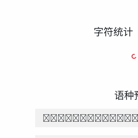
字符统计
语种
The quick br