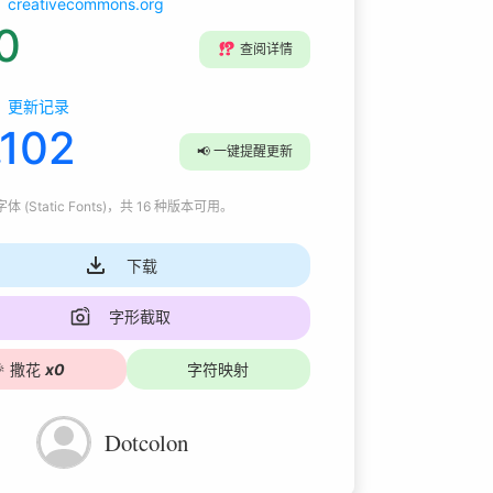
creativecommons.org
0
⁉️
查阅详情
更新记录
.102
📢
一键提醒更新
 (Static Fonts)
，共 16 种版本可用
。
下载
字形截取

撒花
x
0
字符映射
Dotcolon