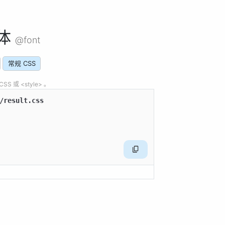
体
@font
常规 CSS
 或 <style> 。
/result.css
