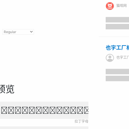
猫啃网
也字工厂
也字工
预览
own fox jumps over 
拉丁字母