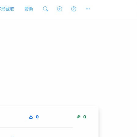
字形截取
赞助
0
🎉
0