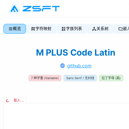
概览
字符映射
字族列表
关系树
嵌
M PLUS Code Latin
github.com
7
种字重
(Variable)
Sans Serif / 无衬线
拉丁字母 (英)
载入 ...