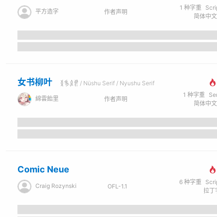
1
种字重
Scr
平方造字
作者声明
女书柳叶
𛆁𛈬𛇋𛋒 / Nüshu Serif / Nyushu Serif
1
种字重
Se
綿雲飴里
作者声明
Comic Neue
6
种字重
Scr
Craig Rozynski
OFL-1.1
拉丁字