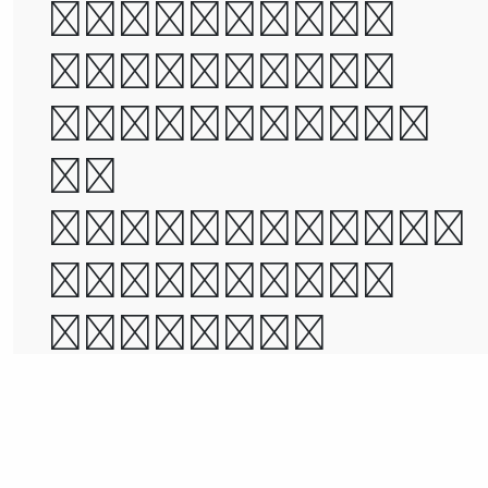
the age of
wisdom, it
was the age
of
foolishness,
it was the
epoch of
belief, it
was the epoc