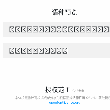
语种预览
The quick brown f
1234567890
授权范围
仅供参考
字体按照协议可根据或部分字形根据
正式法律许可
OFL-1.1
获取授
openfontlicense.org