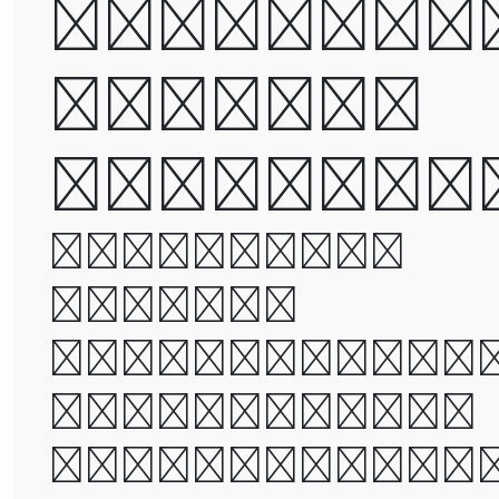
destroye
but not
defeated
It was the
best of
times, it wa
the worst of
times, it wa