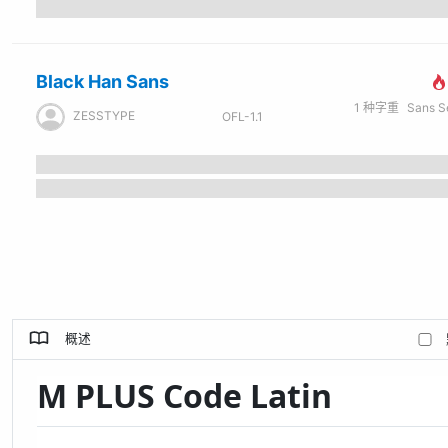
Black Han Sans
1
种字重
Sans Seri
ZESSTYPE
OFL-1.1
概述
M PLUS Code Latin