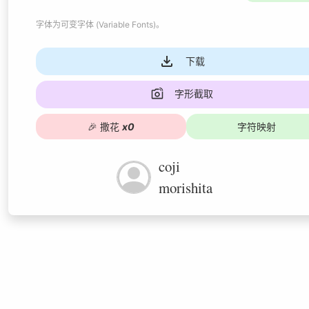
字体为
可变字体 (Variable Fonts)
。
下载
字形截取
🎉
撒花
x
0
字符映射
coji
morishita