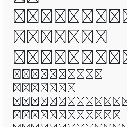
destroye
but not
defeated
It was the
best of
times, it wa
the worst of