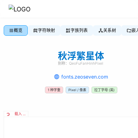
概览
字符映射
字族列表
关系树
嵌
秋浮繁星体
别称：
QeoFuFanHinhPixel
fonts.zeoseven.com
1
种字重
Pixel / 像素
拉丁字母 (英)
载入 ...