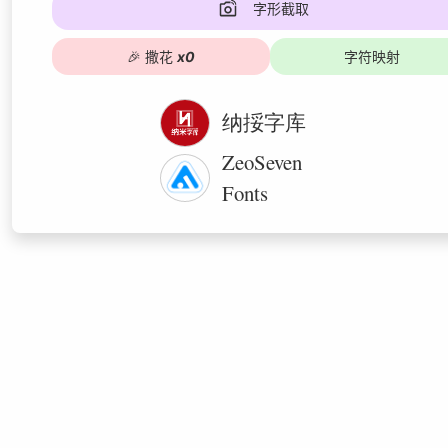
字形截取
🎉
撒花
x
0
字符映射
纳挼字库
ZeoSeven
Fonts