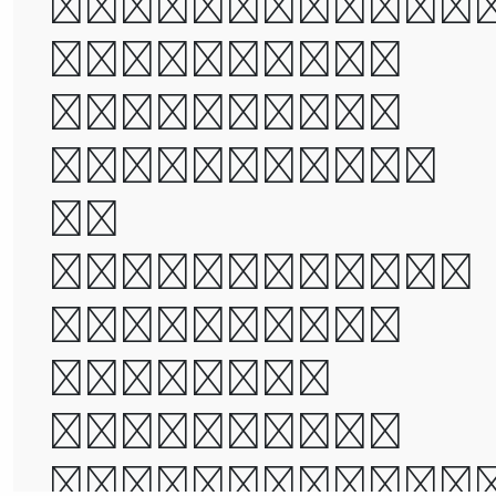
times, it wa
the age of
wisdom, it
was the age
of
foolishness,
it was the
epoch of
belief, it
was the epoc